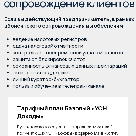
защита от блокировок счетов
сохранность финансовых данных и деклараций
экспертная поддержка
личный куратор-бухгалтер
польза и обучение в телеграм-канале
Тарифный план Базовый «УСН
Доходы»
Бухгалтерское обслуживание предпринимателей,
применяющих УСН «Доходы» в сфере онлайн-услуг.
Стоимость указана за месяц работы.
8 000
₽
Подробнее
Тарифный план БАЗОВЫЙ
«Инфобизнес 60+»
Преимущества
Бухгалтерское обслуживание предпринимателей,
применяющих УСН «Доходы» в сфере
информационного бизнеса.