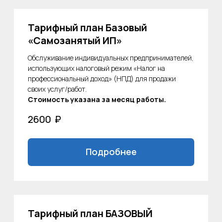
Контакты
Номер телефона:
+7(905)789-91-44
E-mail:
info@business-more.ru
Соцсети:
Telegram
Tenchat
Адрес:
г. Красноармейск,