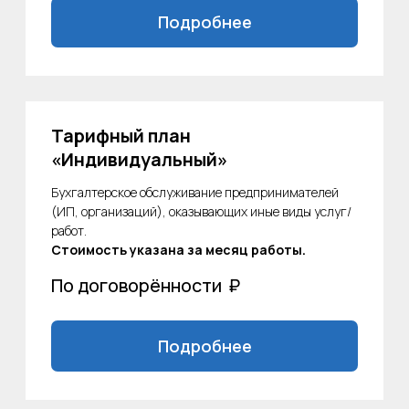
Обслуживание индивидуальных предпринимателей,
использующих налоговый режим «Налог на
профессиональный доход» (НПД) для продажи
своих услуг/работ.
Стоимость указана за месяц работы.
2600
₽
Контакты
Подробнее
Тарифный план БАЗОВЫЙ
«Маркетплейс»
Бухгалтерское обслуживание предпринимателей,
применяющих УСН “Доходы” в сфере торговли на
маркетплейсах.
Стоимость указана за месяц работы.
17 900
₽
Подробнее