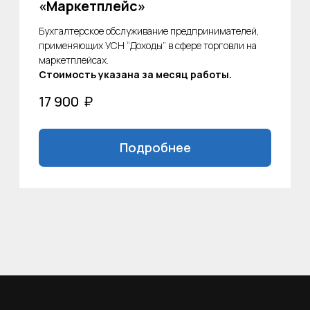
Саратовская обл, ул.
Ивана Мичурина, д. 1
Записаться
на консультацию
Ваше имя
+7
Почта
Удобный способ связи
Нажимая кнопку я подтверждаю ознакомление с
Политикой
обработки персональных данных
в порядке и на условиях,
указанных в Политике.
Подтверждаю, что ознакомлен(а) и принимаю условия
Оферты
.