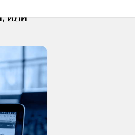
, или