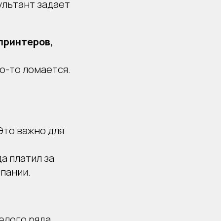
ультант задает
 принтеров,
то-то ломается.
Это важно для
да платил за
мпании.
елого ряда