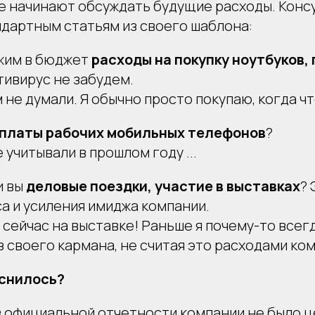
те начинают обсуждать будущие расходы. Конс
ндартным статьям из своего шаблона:
жим в бюджет
расходы на покупку ноутбуков,
нтивирус не забудем.
м не думали. Я обычно просто покупаю, когда ч
платы рабочих мобильных телефонов
?
 учитывали в прошлом году ...
и вы
деловые поездки, участие в выставках
? 
а и усиления имиджа компании.
аз сейчас на выставке! Раньше я почему-то всег
з своего кармана, не считая это расходами ко
яснилось?
в официальной отчетности компании не было ц