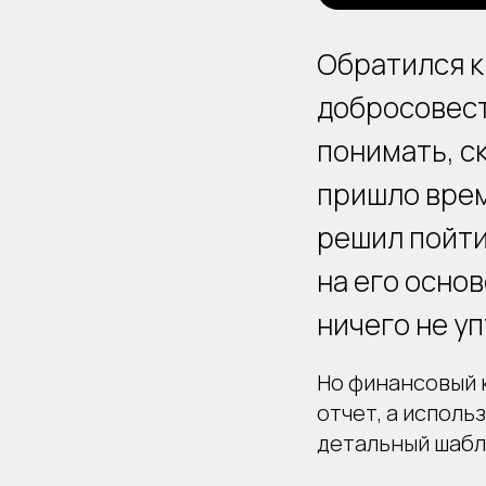
Обратился к
добросовест
понимать, с
пришло врем
решил пойти
на его основ
ничего не у
Но финансовый 
отчет, а испол
детальный шабл