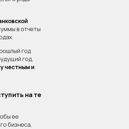
анковской
суммы в отчеты
одах.
прошлый год
будущий год,
у честным и
тупить на те
тобы ее
го бизнеса,