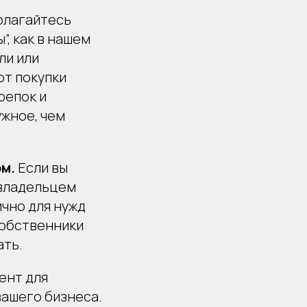
олагайтесь
”, как в нашем
ли или
от покупки
репок и
ужное, чем
ом.
Если вы
 владельцем
ично для нужд
собственники
ать.
ент для
вашего бизнеса.