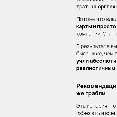
трат:
на оргтех
Потому что вла
карты и просто
компании. Он — 
В результате вы
была ниже, чем 
учли абсолютно
реалистичным.
Рекомендации
же грабли
Эта история — 
избежать и все