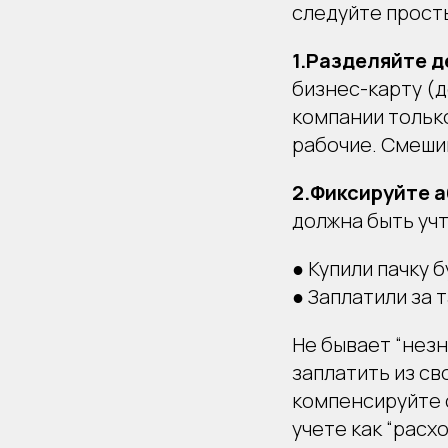
следуйте прост
1.Разделяйте д
бизнес-карту (
компании только
рабочие. Смешив
2.Фиксируйте 
должна быть учт
● Купили пачку 
● Заплатили за 
Не бывает “незн
заплатить из св
компенсируйте с
учете как “расх