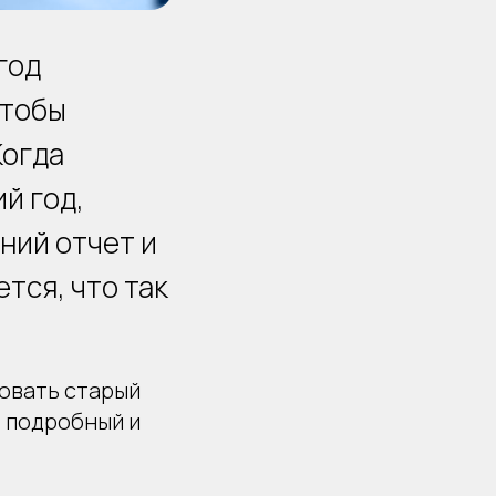
год
чтобы
Когда
й год,
ний отчет и
ется, что так
овать старый
 подробный и