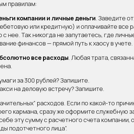
ым правилам:
еньги компании и личные деньги
. Заведите о
дебетовую или кредитную) и оплачивайте все 
 с нее. Так никогда не запутаетесь, где личные
ание финансов — прямой путь к хаосу в учете.
абсолютно все расходы
. Любая трата, связанн
ена.
бумаги за 300 рублей? Запишите.
такси на деловую встречу? Запишите.
ачительных” расходов. Если по какой-то прич
оего кармана, сразу же оформите служебную з
ебе эту сумму с расчетного счета компании, о
оды подотчетного лица”.