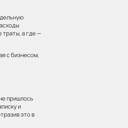
тдельную
расходы
 траты, а где —
ая с бизнесом,
ине пришлось
аписку и
тразив это в